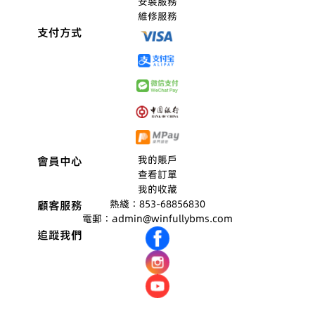
安裝服務
F-1
F-0
3C
6RC
3AE
維修服務
48
48
支付方式
7.9
9.9
08.
08.
50
50
我的賬戶
會員中心
查看訂單
我的收藏
熱綫：853-68856830
顧客服務
電郵：admin@winfullybms.com
追蹤我們