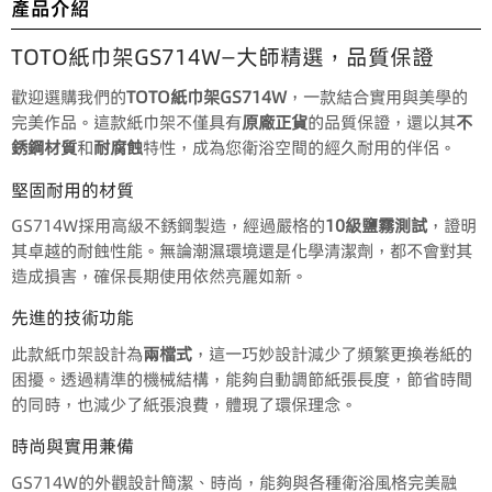
產品介紹
TOTO紙巾架GS714W—大師精選，品質保證
歡迎選購我們的
TOTO紙巾架GS714W
，一款結合實用與美學的
完美作品。這款紙巾架不僅具有
原廠正貨
的品質保證，還以其
不
銹鋼材質
和
耐腐蝕
特性，成為您衛浴空間的經久耐用的伴侶。
堅固耐用的材質
GS714W採用高級不銹鋼製造，經過嚴格的
10級鹽霧測試
，證明
其卓越的耐蝕性能。無論潮濕環境還是化學清潔劑，都不會對其
造成損害，確保長期使用依然亮麗如新。
先進的技術功能
此款紙巾架設計為
兩檔式
，這一巧妙設計減少了頻繁更換卷紙的
困擾。透過精準的機械結構，能夠自動調節紙張長度，節省時間
的同時，也減少了紙張浪費，體現了環保理念。
時尚與實用兼備
GS714W的外觀設計簡潔、時尚，能夠與各種衛浴風格完美融