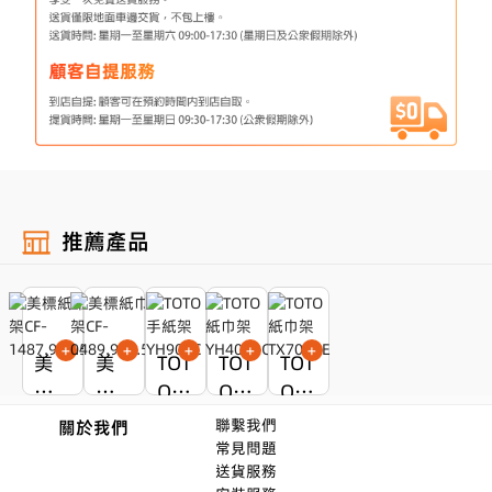
推薦產品
+
+
+
+
+
美
美
TOT
TOT
TOT
標
標
O手
O紙
O紙
紙
紙
紙
巾
巾
原廠正貨
原廠正貨
大師精選
大師精選
大師精選
聯繫我們
關於我們
巾
巾
架Y
架Y
架T
原廠正貨
原廠正貨
原廠正貨
常見問題
MOP$200
MOP$240
MOP$720
MOP$400
MOP$620
送貨服務
架C
架C
H90
H40
X70
MOP$500
MOP$540
MOP$1020
MOP$700
MOP$920