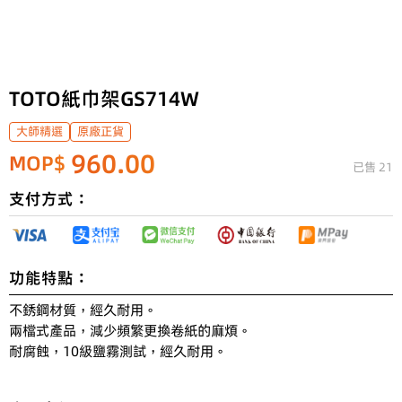
TOTO紙巾架GS714W
大師精選
原廠正貨
960.00
MOP$
已售 21
支付方式：
功能特點：
不銹鋼材質，經久耐用。

兩檔式產品，減少頻繁更換卷紙的麻煩。

耐腐蝕，10級鹽霧測試，經久耐用。