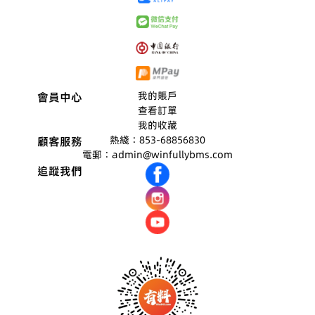
頭3
2B+
缸
浴
600
359
TB
龍
缸
1+3
100
W0
頭3
龍
274
3
101
283
頭3
300
8B
100
359
1+2
我的賬戶
會員中心
0
100
757
查看訂單
我的收藏
2
830
熱綫：853-68856830
顧客服務
E(方
電郵：admin@winfullybms.com
頭)
追蹤我們