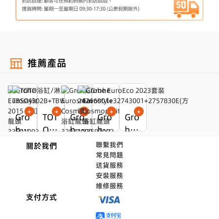
推薦產品
+
+
+
+
+
Gro
TOT
Gro
Gro
Gro
he
O浴
he
he
he
Eur
缸/
Eur
Eur
Eur
大師精選
大師精選
大師精選
大師精選
大師精選
聯繫我們
關於我們
ost
淋
os
ost
oEc
原廠正貨
原廠正貨
原廠正貨
原廠正貨
原廠正貨
常見問題
MOP$1,750
MOP$1,740
MOP$1,080
MOP$1,450
MOP$1,680
本地配送
閥芯5年保養
閥芯5年保養
本地配送
送貨服務
yle
浴
mar
yle
o 2
MOP$2050
MOP$2040
MOP$1380
MOP$1750
MOP$2680.00
閥芯5年保養
閥芯5年保養
安裝服務
201
龍
t Co
Cos
023
維修服務
5 浴
頭T
sm
mo
套
支付方式
缸
BS0
op.
poli
裝2
龍
430
浴
tan
426