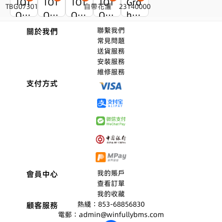
TOT
TOT
TOT
TOT
Gro
O浴
O浴
O浴
O浴
he
缸/
缸/
缸/
缸/
Eur
大師精選
大師精選
大師精選
大師精選
大師精選
聯繫我們
關於我們
淋
淋
淋
淋
ocu
原廠正貨
原廠正貨
原廠正貨
原廠正貨
原廠正貨
常見問題
MOP$2,690
MOP$2,480
MOP$2,250
MOP$2,580
MOP$2,470
本地配送
本地配送
本地配送
送貨服務
浴
浴
浴
浴
be
MOP$2990
MOP$2780
MOP$2550
MOP$2880
MOP$2770
閥芯5年保養
閥芯5年保養
閥芯5年保養
安裝服務
龍
龍
龍
龍
浴
維修服務
頭T
頭T
頭T
頭T
缸
支付方式
BG0
BG0
BG1
X44
龍
730
930
130
6SE
頭2
1B
2B+
2B+
SM
314
TB
TB
BR
000
W0
W0
自
0
100
101
帶
8B
7B
花
我的賬戶
會員中心
灑
查看訂單
我的收藏
熱綫：853-68856830
顧客服務
電郵：admin@winfullybms.com