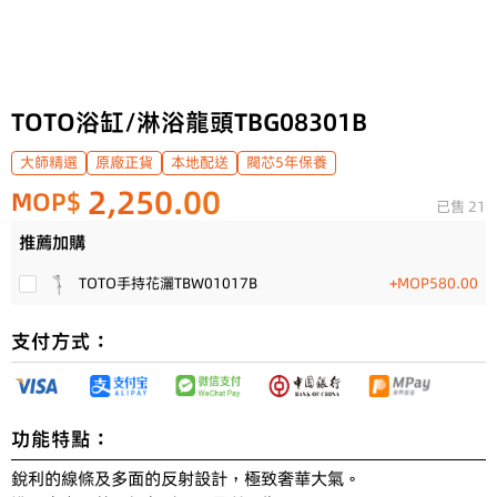
TOTO浴缸/淋浴龍頭TBG08301B
大師精選
原廠正貨
本地配送
閥芯5年保養
2,250.00
MOP$
已售 21
推薦加購
TOTO手持花灑TBW01017B
+MOP580.00
支付方式：
功能特點：
銳利的線條及多面的反射設計，極致奢華大氣。
