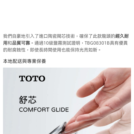
我們自豪地引入了進口陶瓷閥芯技術，確保了此款龍頭的
經久耐
用
和
品質可靠
。通過10級鹽霧測試證明，TBG08301B具有優異
的耐腐蝕性，即使長時間使用也能保持光亮如新。
本地配送與專業保養