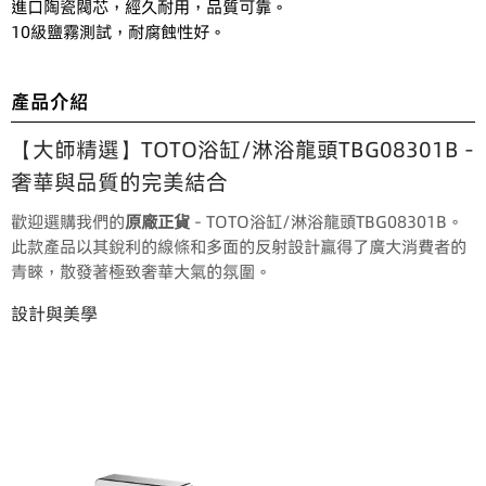
進口陶瓷閥芯，經久耐用，品質可靠。

10級鹽霧測試，耐腐蝕性好。
產品介紹
【大師精選】TOTO浴缸/淋浴龍頭TBG08301B -
奢華與品質的完美結合
歡迎選購我們的
原廠正貨
- TOTO浴缸/淋浴龍頭TBG08301B。
此款產品以其銳利的線條和多面的反射設計贏得了廣大消費者的
青睞，散發著極致奢華大氣的氛圍。
設計與美學