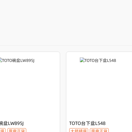
碗盆LW895J
TOTO台下盆L548
精選
原廠正貨
大師精選
原廠正貨