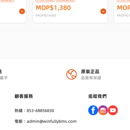
MOP$1,380
MOP
+
+
MOP$1680
MOP$1
抵
原裝正品
最平
品質有保證
顧客服務
追蹤我們
熱綫：853-68856830
電郵：admin@winfullybms.com