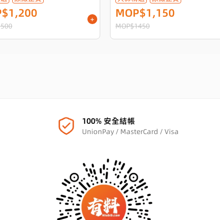
$1,200
MOP$1,150
+
500
MOP$1450
100% 安全結帳
UnionPay / MasterCard / Visa