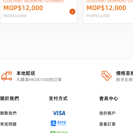
MOP$12,000
MOP$12,000
一年保養
一年保養
+
MOP$12300
MOP$12300
本地配送
價格至
凡購滿HKD$1500的訂單
務求全網
關於我們
支付方式
會員中心
聯繫我們
我的賬戶
常見問題
查看訂單