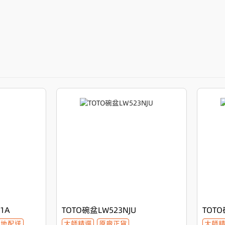
優雅與實用並重的智慧之選
品不僅具有獨特的設計美學，更融入了先進的
比的高貴品質。每一個角度都流露出高雅的氣
1A
TOTO碗盆LW523NJU
TOTO
本地配送
大師精選
原廠正貨
大師