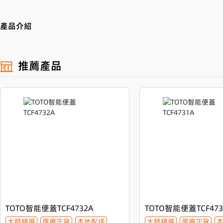
產品介紹
【大師精選】TOTO面盆龍頭TLS01301B—
推薦產品
歡迎選購TOTO品牌的高品質產品——TLS01301B面盆龍頭。這款產
技術與耐用的材質，是您衛浴空間不可或缺的精選之作。
【外形設計】
TLS01301B以其美觀大方的外形，優美的曲線設計，展現出無與倫
息，與您衛浴間的裝修風格相得益彰，
TOTO智能便蓋TCF4732A
TOTO智能便蓋TCF473
大師精選
原廠正貨
本地配送
大師精選
原廠正貨