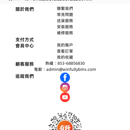
wei
wei
wei
wei
wei
原廠正貨
原廠正貨
原廠正貨
原廠正貨
原廠正貨
聯繫我們
關於我們
面
PU
PU
PU
PU
本地配送
常見問題
MOP$760
MOP$499
MOP$399
MOP$399
MOP$4,800
送貨服務
盆
RO
RO
RO
RO
MOP$1060
MOP$2500.00
MOP$3320.00
MOP$2600.00
MOP$5100
安裝服務
去
鋼
鋼
鋼
鋼
維修服務
水K
瓷
瓷
瓷
瓷
支付方式
DW
釉
釉
釉
釉
我的賬戶
會員中心
查看訂單
#39
台
台
台
台
我的收藏
07
下
上
上
上
熱綫：853-68856830
顧客服務
盆K
盆
盆
盆
電郵：admin@winfullybms.com
DW
單
單
單
追蹤我們
WB
龍
龍
龍
315
頭
頭
頭
9
孔K
孔K
孔K
DW
DW
DW
WB
WB
WB
315
315
315
7-1
6-1
5-1