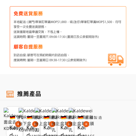
推薦產品
+
+
+
+
+
Kal
Kal
Kal
Kal
Kal
de
de
de
de
de