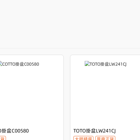
O掛盆C00580
TOTO掛盆LW241CJ
正貨
大師精選
原廠正貨