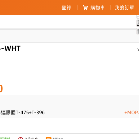
登錄
購物車
我的訂單
購物
0
聯絡客
-WHT
0
膠圈T-475+T-396
+MOP