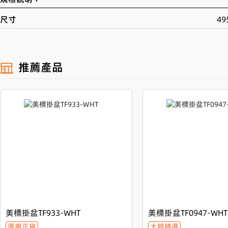
尺寸
49
產品介紹
推薦產品
美標掛盆TF0945-WHT — 智能卫浴新典範
歡迎選購我們的新款智能卫浴產品 — 美標掛盆TF0945-WHT。這款
方的外形設計，更是現代家居的理想選擇。
簡潔外觀 耐用時尚
TF0945-WHT掛盆以其平滑表面設計脫穎而出，有效減少污垢黏附
工藝不僅展現於每一寸瓷質肌理，495x350x200mm的尺寸，更是
美標掛盆TF933-WHT
美標掛盆TF0947-WHT
原廠正貨
大師精選