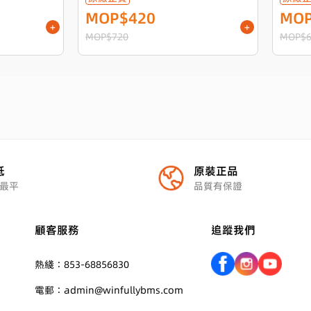
MOP$420
MOP
+
+
MOP$720
MOP$6
抵
原裝正品
最平
品質有保證
顧客服務
追蹤我們
熱綫：853-68856830
電郵：admin@winfullybms.com