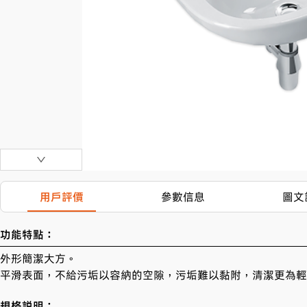
用戶評價
參數信息
圖文
功能特點：
外形簡潔大方。

平滑表面，不給污垢以容納的空隙，污垢難以黏附，清潔更為輕
規格説明：