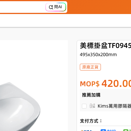
問AI
美標掛盆TF0945
495x350x200mm
原廠正貨
420.0
MOP$
推薦加購
Kims萬用膠隔器連
支付方式：