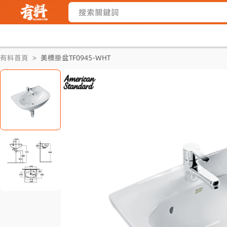
有料首頁
>
美標掛盆TF0945-WHT