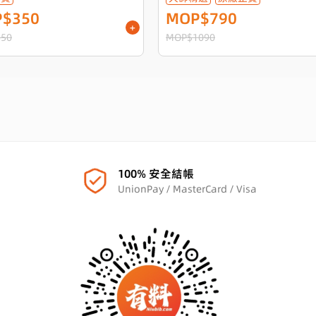
$350
MOP$790
+
50
MOP$1090
100% 安全結帳
UnionPay / MasterCard / Visa