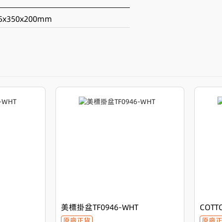
5x350x200mm
產品不僅擁有原廠正貨的品質保證，其簡潔大
的可能，使清潔工作變得輕鬆簡單。其細緻的
考慮了空間利用與實用性的完美平衡。
美標掛盆TF0946-WHT
COTT
原廠正貨
原廠