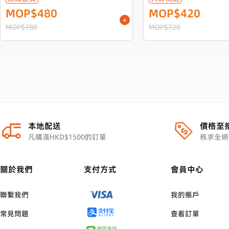
MOP$480
MOP$420
+
MOP$780
MOP$720
本地配送
價格至
凡購滿HKD$1500的訂單
務求全網
關於我們
支付方式
會員中心
聯繫我們
我的賬戶
常見問題
查看訂單