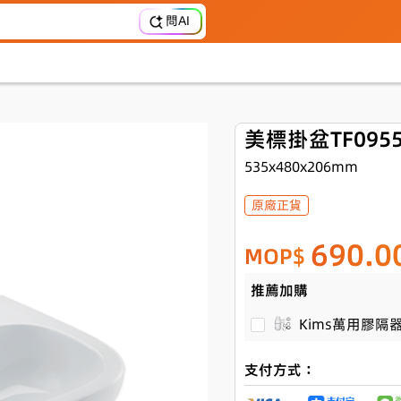
問AI
美標掛盆TF0955
535x480x206mm
原廠正貨
690.0
MOP$
推薦加購
Kims萬用膠隔器連
支付方式：