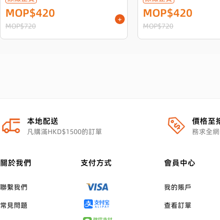
MOP$420
MOP$420
+
MOP$720
MOP$720
本地配送
價格至
凡購滿HKD$1500的訂單
務求全網
關於我們
支付方式
會員中心
聯繫我們
我的賬戶
常見問題
查看訂單