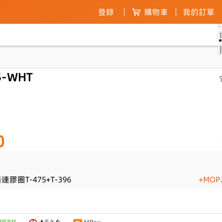
登錄
購物車
我的訂單
購物
0
聯絡客
-WHT
0
膠圈T-475+T-396
+MOP