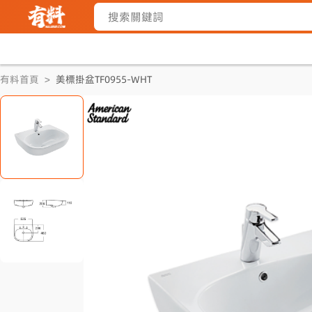
有料首頁
>
美標掛盆TF0955-WHT