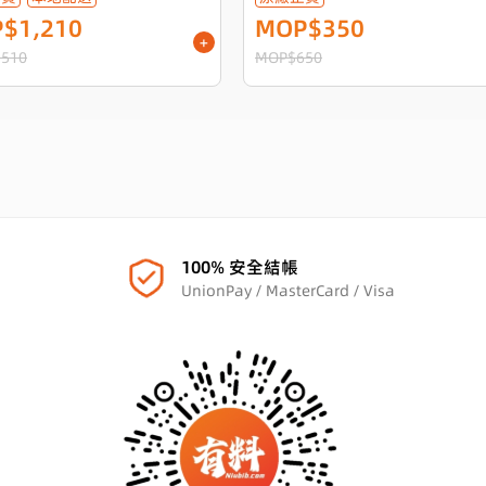
$1,210
MOP$350
+
510
MOP$650
100% 安全結帳
UnionPay / MasterCard / Visa