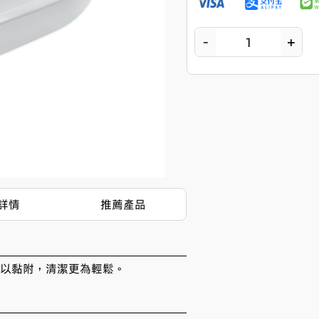
－
＋
1
詳情
推薦產品
以黏附，清潔更為輕鬆。