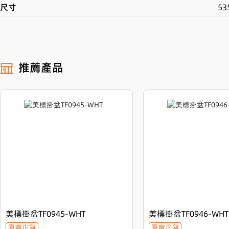
尺寸
53
產品介紹
美標掛盆TF0955-WHT — 小空間的時尚精選
推薦產品
歡迎選購美標品牌原廠正貨的
美標掛盆TF0955-WHT
。本產品以優雅的
一抹現代時尚風格。它的精巧尺寸
535x480x206mm
，完美適合小空間
慧。
超平滑表面，清潔更輕鬆
美標掛盆TF0955-WHT採用特殊材質與工藝處理，表面超平滑，有
法容身，更讓清潔工作變得輕鬆簡單，節省您寶貴的時間與精力。
美標掛盆TF0945-WHT
美標掛盆TF0946-WHT
原廠正貨
原廠正貨