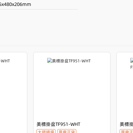
5x480x206mm
設計，與精湛的工藝，為您的洗手間帶來
，為您的衛浴環境增添一份節約空間的智
效阻止污垢黏附。其細膩觸感，不僅讓污垢無
美標掛盆TF951-WHT
美標掛盆
大師精選
原廠正貨
原廠