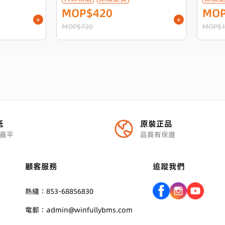
MOP$420
MOP
+
+
MOP$720
MOP$1
抵
原裝正品
最平
品質有保證
顧客服務
追蹤我們
熱綫：853-68856830
電郵：admin@winfullybms.com